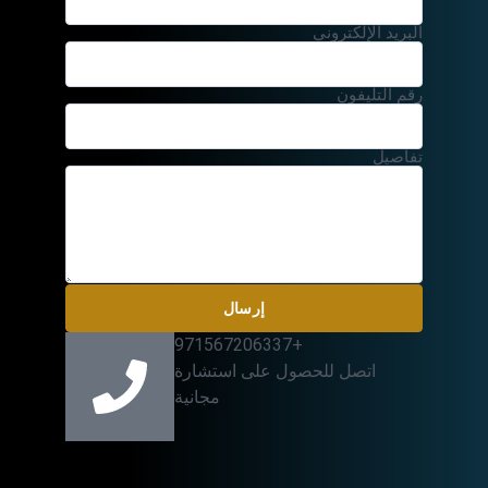
البريد الإلكتروني
رقم التليفون
تفاصيل
إرسال
+971567206337
اتصل للحصول على استشارة
مجانية