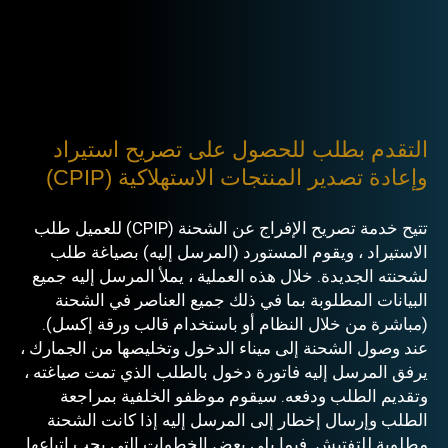
التقدم بطلب للحصول على تصريح استيراد
وإعادة تصدير المنتجات الاستهلاكية (CPIP)
تتيح خدمة تصريح الإفراج عن الشحنة (CPIP) للعميل طلب
الاستيراد ، ويقوم المستورد (المرسل إليه) بصياغة طلب
لشحنته الجديدة. خلال هذه العملية ، يملأ المرسل إليه جميع
البيانات المطلوبة بما في ذلك جميع العناصر في الشحنة
(مباشرة من خلال النظام أو باستخدام قالب ورقة إكسل).
عند وصول الشحنة إلى ميناء الدخول وتخليصها من الجمارك ،
يرفق المرسل إليه فاتورة دخول بالطلب الذي تمت صياغته ،
وتقديم الطلب ودفعه. سيقوم موظفو الخلفية بمراجعة
الطلب وإرسال إخطار إلى المرسل إليه إذا كانت الشحنة
مطلوبة للتفتيش. فيما يلي بعض الخطوات التي يجب اتباعها