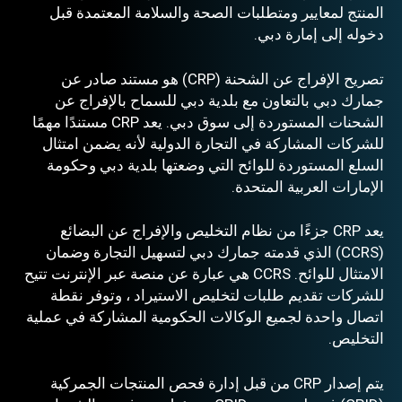
المنتج لمعايير ومتطلبات الصحة والسلامة المعتمدة قبل
دخوله إلى إمارة دبي.
تصريح الإفراج عن الشحنة (CRP) هو مستند صادر عن
جمارك دبي بالتعاون مع بلدية دبي للسماح بالإفراج عن
الشحنات المستوردة إلى سوق دبي. يعد CRP مستندًا مهمًا
للشركات المشاركة في التجارة الدولية لأنه يضمن امتثال
السلع المستوردة للوائح التي وضعتها بلدية دبي وحكومة
الإمارات العربية المتحدة.
يعد CRP جزءًا من نظام التخليص والإفراج عن البضائع
(CCRS) الذي قدمته جمارك دبي لتسهيل التجارة وضمان
الامتثال للوائح. CCRS هي عبارة عن منصة عبر الإنترنت تتيح
للشركات تقديم طلبات لتخليص الاستيراد ، وتوفر نقطة
اتصال واحدة لجميع الوكالات الحكومية المشاركة في عملية
التخليص.
يتم إصدار CRP من قبل إدارة فحص المنتجات الجمركية