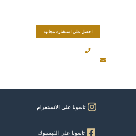
على الطريق.
احصل على استشارة مجانية
+971567206337
Info@theinfiniteservice.com
تابعونا على الانستغرام
تابعونا على الفيسبوك