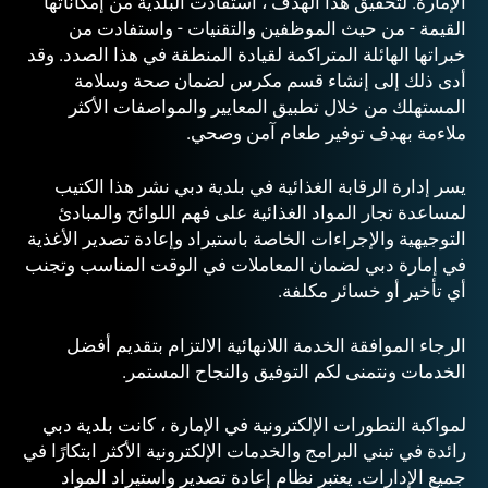
الإمارة. لتحقيق هذا الهدف ، استفادت البلدية من إمكاناتها
القيمة - من حيث الموظفين والتقنيات - واستفادت من
خبراتها الهائلة المتراكمة لقيادة المنطقة في هذا الصدد. وقد
أدى ذلك إلى إنشاء قسم مكرس لضمان صحة وسلامة
المستهلك من خلال تطبيق المعايير والمواصفات الأكثر
ملاءمة بهدف توفير طعام آمن وصحي.
يسر إدارة الرقابة الغذائية في بلدية دبي نشر هذا الكتيب
لمساعدة تجار المواد الغذائية على فهم اللوائح والمبادئ
التوجيهية والإجراءات الخاصة باستيراد وإعادة تصدير الأغذية
في إمارة دبي لضمان المعاملات في الوقت المناسب وتجنب
أي تأخير أو خسائر مكلفة.
الرجاء الموافقة
الخدمة اللانهائية
الالتزام بتقديم أفضل
الخدمات ونتمنى لكم التوفيق والنجاح المستمر.
لمواكبة التطورات الإلكترونية في الإمارة ، كانت بلدية دبي
رائدة في تبني البرامج والخدمات الإلكترونية الأكثر ابتكارًا في
جميع الإدارات. يعتبر نظام إعادة تصدير واستيراد المواد